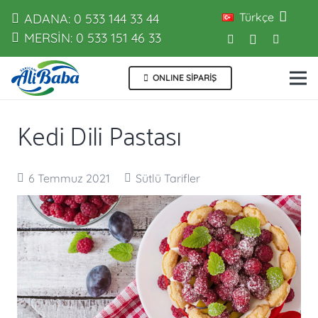
Türkçe
ADANA: 0 533 144 33 44
MERSİN: 0 533 151 46 33
ONLINE SİPARİŞ
Kedi Dili Pastası
6 Temmuz 2021
Sütlü Tarifler