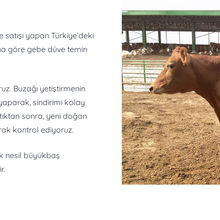
ve satışı yapan Türkiye’deki
acına göre gebe düve temin
z. Buzağı yetiştirmenin
 yaparak, sindirimi kolay
tıktan sonra, yeni doğan
ak kontrol ediyoruz.
k nesil büyükbaş
r.