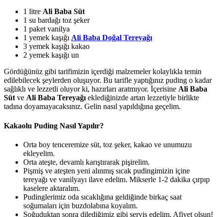
1 litre
Ali Baba Süt
1 su bardağı toz şeker
1 paket vanilya
1 yemek kaşığı
Ali Baba Doğal Tereyağı
3 yemek kaşığı kakao
2 yemek kaşığı un
Gördüğünüz gibi tarifimizin içerdiği malzemeler kolaylıkla temin
edilebilecek şeylerden oluşuyor. Bu tarifle yaptığınız puding o kadar
sağlıklı ve lezzetli oluyor ki, hazırları aratmıyor. İçerisine
Ali Baba
Süt
ve
Ali Baba Tereyağı
eklediğinizde artan lezzetiyle birlikte
tadına doyamayacaksınız. Gelin nasıl yapıldığına geçelim.
Kakaolu Puding Nasıl Yapılır?
Orta boy tenceremize süt, toz şeker, kakao ve unumuzu
ekleyelim.
Orta ateşte, devamlı karıştırarak pişirelim.
Pişmiş ve ateşten yeni alınmış sıcak pudingimizin içine
tereyağı ve vanilyayı ilave edelim. Mikserle 1-2 dakika çırpıp
kaselere aktaralım.
Pudinglerimiz oda sıcaklığına geldiğinde birkaç saat
soğumaları için buzdolabına koyalım.
Soğuduktan sonra dilediğimiz gibi servis edelim. Afiyet olsun!