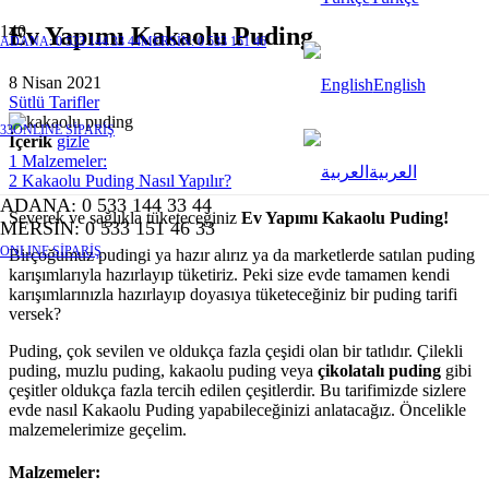
Ev Yapımı Kakaolu Puding
ADANA: 0 533 144 33 44
MERSİN: 0 533 151 46
8 Nisan 2021
English
Sütlü Tarifler
33
ONLINE SİPARİŞ
İçerik
gizle
1
Malzemeler:
العربية
2
Kakaolu Puding Nasıl Yapılır?
ADANA: 0 533 144 33 44
Severek ve sağlıkla tüketeceğiniz
Ev Yapımı Kakaolu Puding!
MERSİN: 0 533 151 46 33
ONLINE SİPARİŞ
Birçoğumuz pudingi ya hazır alırız ya da marketlerde satılan puding
karışımlarıyla hazırlayıp tüketiriz. Peki size evde tamamen kendi
karışımlarınızla hazırlayıp doyasıya tüketeceğiniz bir puding tarifi
versek?
Puding, çok sevilen ve oldukça fazla çeşidi olan bir tatlıdır. Çilekli
puding, muzlu puding, kakaolu puding veya
çikolatalı puding
gibi
çeşitler oldukça fazla tercih edilen çeşitlerdir. Bu tarifimizde sizlere
evde nasıl Kakaolu Puding yapabileceğinizi anlatacağız. Öncelikle
malzemelerimize geçelim.
Malzemeler: