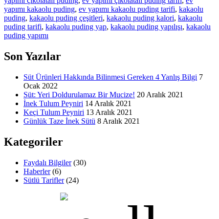
yapımı çikolatalı puding
,
ev yapımı çikolatalı puding tarifi
,
ev
yapımı kakaolu puding
,
ev yapımı kakaolu puding tarifi
,
kakaolu
puding
,
kakaolu puding çeşitleri
,
kakaolu puding kalori
,
kakaolu
puding tarifi
,
kakaolu puding yap
,
kakaolu puding yapılışı
,
kakaolu
puding yapımı
Son Yazılar
Süt Ürünleri Hakkında Bilinmesi Gereken 4 Yanlış Bilgi
7
Ocak 2022
Süt: Yeri Doldurulamaz Bir Mucize!
20 Aralık 2021
İnek Tulum Peyniri
14 Aralık 2021
Keçi Tulum Peyniri
13 Aralık 2021
Günlük Taze İnek Sütü
8 Aralık 2021
Kategoriler
Faydalı Bilgiler
(30)
Haberler
(6)
Sütlü Tarifler
(24)