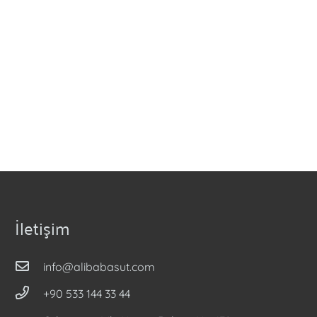
İletişim
info@alibabasut.com
+90 533 144 33 44