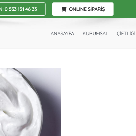
: 0 533 151 46 33
ONLINE SİPARİŞ
ANASAYFA
KURUMSAL
ÇİFTLİĞ