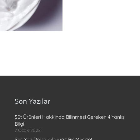
Son Yazılar
Süt Ürünleri Hakkında Bilinmesi Gereken 4 Yanlış
Bilgi
7 Ocak 2022
Süt: Yeri Doldurulamaz Bir Mucize!