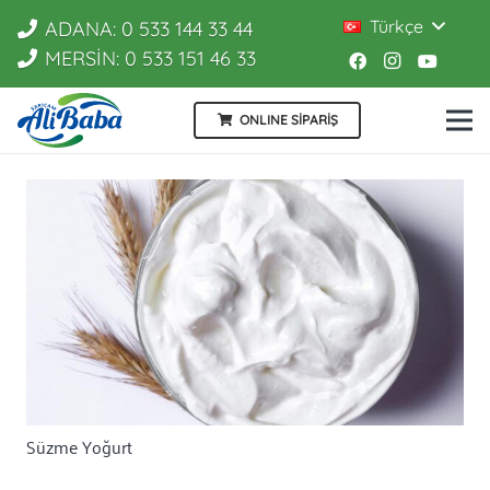
Türkçe
ADANA: 0 533 144 33 44
MERSİN: 0 533 151 46 33
ONLINE SİPARİŞ
Süzme Yoğurt