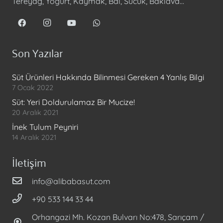
Tereyağ, Yoğurt, Kaymak, Bal, Sucuk, Baklava…
Son Yazılar
Süt Ürünleri Hakkında Bilinmesi Gereken 4 Yanlış Bilgi
7 Ocak 2022
Süt: Yeri Doldurulamaz Bir Mucize!
20 Aralık 2021
İnek Tulum Peyniri
14 Aralık 2021
İletişim
info@alibabasut.com
+90 533 144 33 44
Orhangazi Mh. Kozan Bulvarı No:478, Sarıçam /