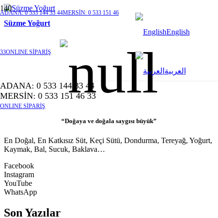
ADANA: 0 533 144 33 44
MERSİN: 0 533 151 46
Süzme Yoğurt
English
33
ONLINE SİPARİŞ
العربية
ADANA: 0 533 144 33 44
MERSİN: 0 533 151 46 33
ONLINE SİPARİŞ
“Doğaya ve doğala saygısı büyük”
En Doğal, En Katkısız Süt, Keçi Sütü, Dondurma, Tereyağ, Yoğurt,
Kaymak, Bal, Sucuk, Baklava…
Facebook
Instagram
YouTube
WhatsApp
Son Yazılar