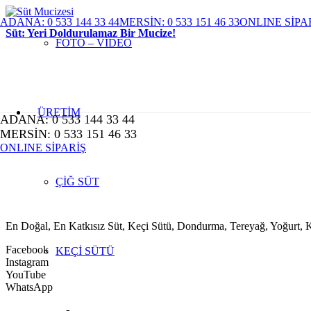
ADANA: 0 533 144 33 44
MERSİN: 0 533 151 46 33
ONLINE SİPA
Süt: Yeri Doldurulamaz Bir Mucize!
FOTO – VİDEO
ÜRETİM
ADANA: 0 533 144 33 44
MERSİN: 0 533 151 46 33
ONLINE SİPARİŞ
ÇİĞ SÜT
En Doğal, En Katkısız Süt, Keçi Sütü, Dondurma, Tereyağ, Yoğurt
Facebook
KEÇİ SÜTÜ
Instagram
YouTube
WhatsApp