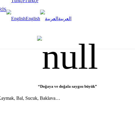
Türkçe
RİŞ
English
العربية
“Doğaya ve doğala saygısı büyük”
, Kaymak, Bal, Sucuk, Baklava…