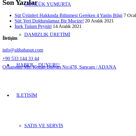
Son Yazılar
GÜNLÜK YUMURTA
Süt Ürünleri Hakkında Bilinmesi Gereken 4 Yanlış Bilgi
7 Oca
Süt: Yeri Doldurulamaz Bir Mucize!
20 Aralık 2021
İnek Tulum Peyniri
14 Aralık 2021
DAMIZLIK ÜRETİMİ
İletişim
info@alibabasut.com
+90 533 144 33 44
HABER – DUYURU
Orhangazi Mh. Kozan Bulvarı No:478, Sarıçam / ADANA
İLETİŞİM
SATIŞ VE SERVİS