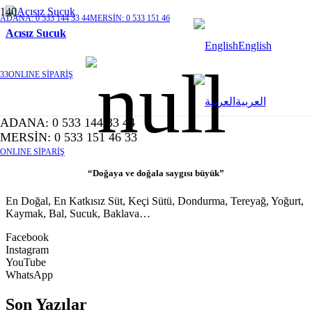
ADANA: 0 533 144 33 44
MERSİN: 0 533 151 46
Acısız Sucuk
English
33
ONLINE SİPARİŞ
العربية
ADANA: 0 533 144 33 44
MERSİN: 0 533 151 46 33
ONLINE SİPARİŞ
“Doğaya ve doğala saygısı büyük”
En Doğal, En Katkısız Süt, Keçi Sütü, Dondurma, Tereyağ, Yoğurt,
Kaymak, Bal, Sucuk, Baklava…
Facebook
Instagram
YouTube
WhatsApp
Son Yazılar