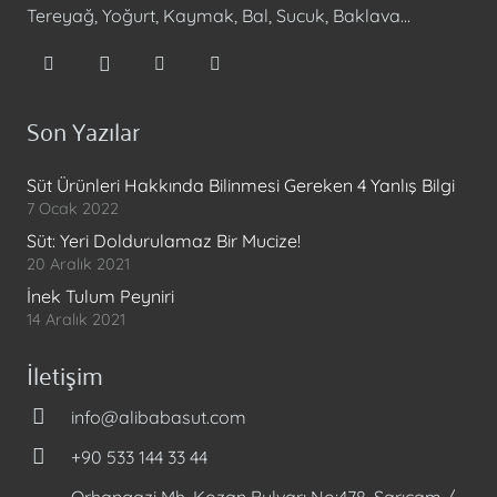
Tereyağ, Yoğurt, Kaymak, Bal, Sucuk, Baklava…
Son Yazılar
Süt Ürünleri Hakkında Bilinmesi Gereken 4 Yanlış Bilgi
7 Ocak 2022
Süt: Yeri Doldurulamaz Bir Mucize!
20 Aralık 2021
İnek Tulum Peyniri
14 Aralık 2021
İletişim
info@alibabasut.com
+90 533 144 33 44
Orhangazi Mh. Kozan Bulvarı No:478, Sarıçam /