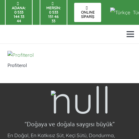
ADANA:
MERSİN:
Tü
0 533
0 533
ONLINE
144 33
151 46
SİPARİŞ
44
33
Profiterol
“Doğaya ve doğala saygısı büyük”
En Doğal, En Katkısız Süt, Keçi Sütü, Dondurma,