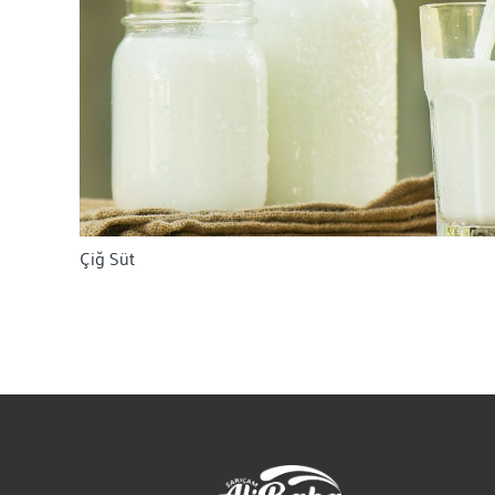
Çiğ Süt