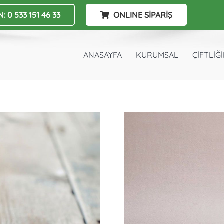
: 0 533 151 46 33
ONLINE SİPARİŞ
ANASAYFA
KURUMSAL
ÇİFTLİĞ