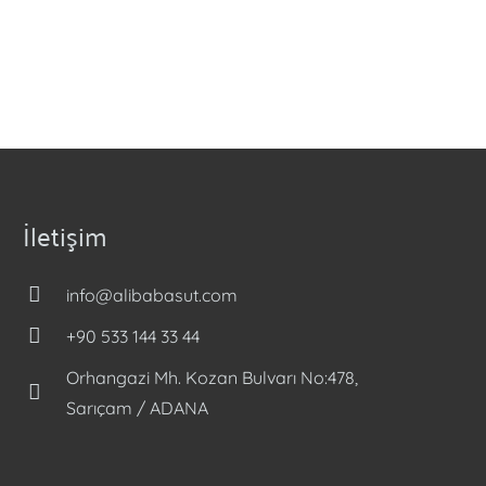
İletişim
info@alibabasut.com
+90 533 144 33 44
Orhangazi Mh. Kozan Bulvarı No:478,
Sarıçam / ADANA