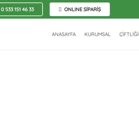
0 533 151 46 33
ONLINE SİPARİŞ
ANASAYFA
KURUMSAL
ÇİFTLİĞ