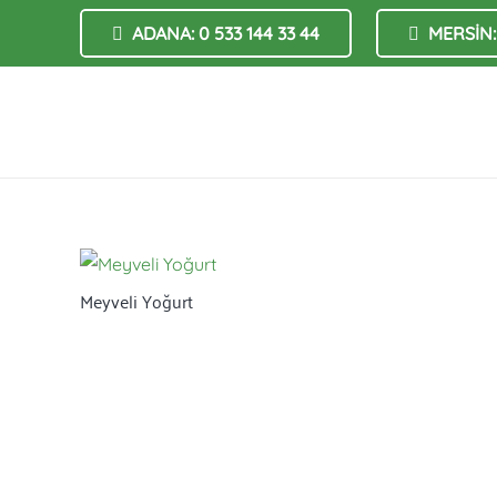
ADANA: 0 533 144 33 44
MERSİN: 
Meyveli Yoğurt