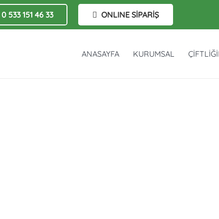
0 533 151 46 33
ONLINE SİPARİŞ
ANASAYFA
KURUMSAL
ÇİFTLİĞ