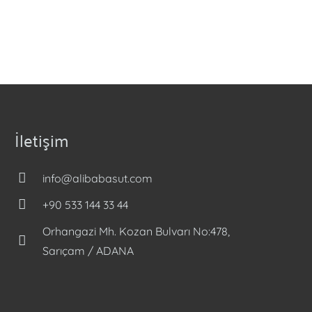
İletişim
info@alibabasut.com
+90 533 144 33 44
Orhangazi Mh. Kozan Bulvarı No:478,
Sarıçam / ADANA