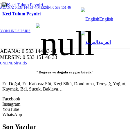
ADANA: 0 533 144 33 44
MERSİN: 0 533 151 46
Keçi Tulum Peyniri
English
33
ONLINE SİPARİŞ
العربية
ADANA: 0 533 144 33 44
MERSİN: 0 533 151 46 33
ONLINE SİPARİŞ
“Doğaya ve doğala saygısı büyük”
En Doğal, En Katkısız Süt, Keçi Sütü, Dondurma, Tereyağ, Yoğurt,
Kaymak, Bal, Sucuk, Baklava…
Facebook
Instagram
YouTube
WhatsApp
Son Yazılar