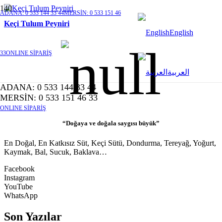
ADANA: 0 533 144 33 44
MERSİN: 0 533 151 46
Keçi Tulum Peyniri
English
33
ONLINE SİPARİŞ
العربية
ADANA: 0 533 144 33 44
MERSİN: 0 533 151 46 33
ONLINE SİPARİŞ
“Doğaya ve doğala saygısı büyük”
En Doğal, En Katkısız Süt, Keçi Sütü, Dondurma, Tereyağ, Yoğurt,
Kaymak, Bal, Sucuk, Baklava…
Facebook
Instagram
YouTube
WhatsApp
Son Yazılar