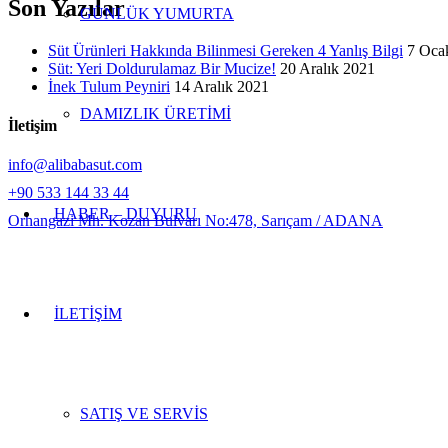
Son Yazılar
GÜNLÜK YUMURTA
Süt Ürünleri Hakkında Bilinmesi Gereken 4 Yanlış Bilgi
7 Oca
Süt: Yeri Doldurulamaz Bir Mucize!
20 Aralık 2021
İnek Tulum Peyniri
14 Aralık 2021
DAMIZLIK ÜRETİMİ
İletişim
info@alibabasut.com
+90 533 144 33 44
HABER – DUYURU
Orhangazi Mh. Kozan Bulvarı No:478, Sarıçam / ADANA
İLETİŞİM
SATIŞ VE SERVİS