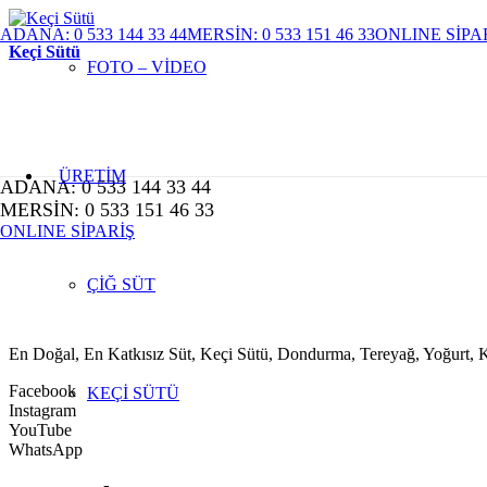
ADANA: 0 533 144 33 44
MERSİN: 0 533 151 46 33
ONLINE SİPA
Keçi Sütü
FOTO – VİDEO
ÜRETİM
ADANA: 0 533 144 33 44
MERSİN: 0 533 151 46 33
ONLINE SİPARİŞ
ÇİĞ SÜT
En Doğal, En Katkısız Süt, Keçi Sütü, Dondurma, Tereyağ, Yoğurt
Facebook
KEÇİ SÜTÜ
Instagram
YouTube
WhatsApp