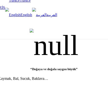
Türkçe
RİŞ
English
العربية
“Doğaya ve doğala saygısı büyük”
, Kaymak, Bal, Sucuk, Baklava…