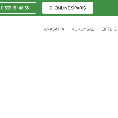
0 533 151 46 33
ONLINE SİPARİŞ
ANASAYFA
KURUMSAL
ÇİFTLİĞ