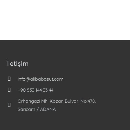
İletişim
info@alibabasut.com
+90 533 144 33 44
Orhangazi Mh. Kozan Bulvarı No:478,
Sarıçam / ADANA