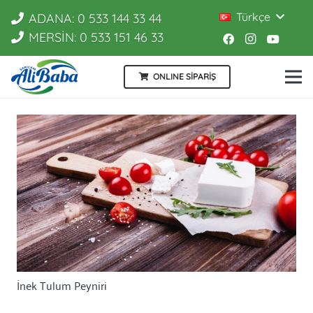
Türkçe
ADANA: 0 533 144 33 44
MERSİN: 0 533 151 46 33
ONLINE SİPARİŞ
İnek Tulum Peyniri