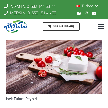
Türkçe
ADANA: 0 533 144 33 44
MERSİN: 0 533 151 46 33
ONLINE SİPARİŞ
İnek Tulum Peyniri