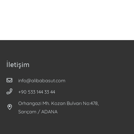
İletişim
info@alibabasut.com
+90 533 144 33 44
Orhangazi Mh. Kozan Bulvarı No:478,
Sarıçam / ADANA