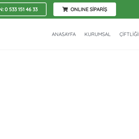
: 0 533 151 46 33
ONLINE SİPARİŞ
ANASAYFA
KURUMSAL
ÇİFTLİĞ