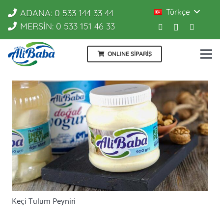
Türkçe
ADANA: 0 533 144 33 44
MERSİN: 0 533 151 46 33
ONLINE SİPARİŞ
Keçi Tulum Peyniri