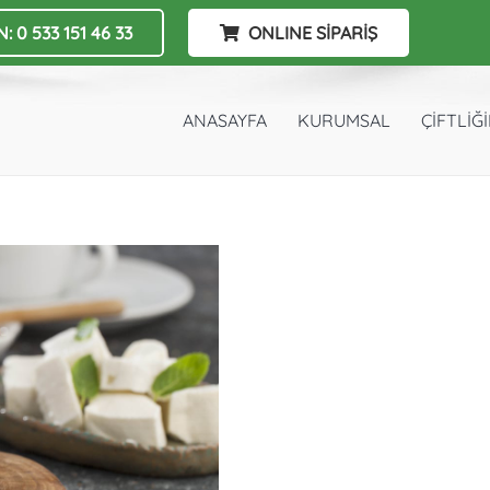
: 0 533 151 46 33
ONLINE SİPARİŞ
ANASAYFA
KURUMSAL
ÇİFTLİĞ