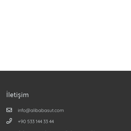
İletişim
info@alibabasut.com
+90 533 144 33 44