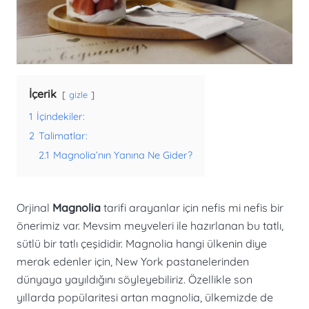
İçerik
gizle
1
İçindekiler:
2
Talimatlar:
2.1
Magnolia’nın Yanına Ne Gider?
Orjinal
Magnolia
tarifi arayanlar için nefis mi nefis bir
önerimiz var. Mevsim meyveleri ile hazırlanan bu tatlı,
sütlü bir tatlı çeşididir. Magnolia hangi ülkenin diye
merak edenler için, New York pastanelerinden
dünyaya yayıldığını söyleyebiliriz. Özellikle son
yıllarda popülaritesi artan magnolia, ülkemizde de