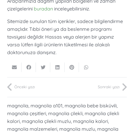
Araçlarımızla dağıtım yapılan bölgeleri ve zaman
çizelgelerini
buradan
inceleyebilirsiniz.
Sitemizde sunulan tüm içerikler, sadece bilgilendirme
amaçlıdır. Tıbbi öneri ya da beslenme programı
tavsiyesi değildir. Hassas veya alerjen bir yapınız
varsa lütfen ilgili ürünlerin tüketilmesi ile alakalı
doktorunuza danışınız.
Önceki yazı
Sonraki yazı
magnolia
,
magnolia a101
,
magnolia bebe bisküvili
,
magnolia çeşitleri
,
magnolia çilekli
,
magnolia çilekli
kalori
,
magnolia çilekli muzlu
,
magnolia kalori
,
magnolia malzemeleri
,
magnolia muzlu
,
magnolia