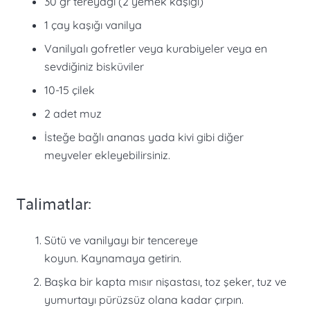
30 gr tereyağı (2 yemek kaşığı)
1 çay kaşığı vanilya
Vanilyalı gofretler veya kurabiyeler veya en
sevdiğiniz bisküviler
10-15 çilek
2 adet muz
İsteğe bağlı ananas yada kivi gibi diğer
meyveler ekleyebilirsiniz.
Talimatlar:
Sütü ve vanilyayı bir tencereye
koyun. Kaynamaya getirin.
Başka bir kapta mısır nişastası, toz şeker, tuz ve
yumurtayı pürüzsüz olana kadar çırpın.