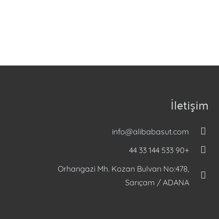
İletişim
info@alibabasut.com
+90 533 144 33 44
Orhangazi Mh. Kozan Bulvarı No:478,
Sarıçam / ADANA