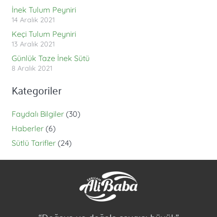
İnek Tulum Peyniri
14 Aralık 2021
Keçi Tulum Peyniri
13 Aralık 2021
Günlük Taze İnek Sütü
8 Aralık 2021
Kategoriler
Faydalı Bilgiler
(30)
Haberler
(6)
Sütlü Tarifler
(24)
“Doğaya ve doğala saygısı büyük”