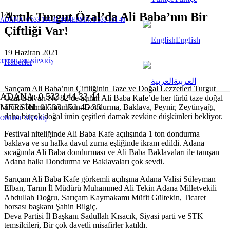
Artık Turgut Özal’da Ali Baba’nın Bir
ADANA: 0 533 144 33 44
MERSİN: 0 533 151 46
Çiftliği Var!
English
19 Haziran 2021
Haberler
33
ONLINE SİPARİŞ
العربية
Sarıçam Ali Baba’nın Çiftliğinin Taze ve Doğal Lezzetleri Turgut
ADANA: 0 533 144 33 44
Özal Bulvarı No 82’de açılan Ali Baba Kafe’de her türlü taze doğal
MERSİN: 0 533 151 46 33
ürünü bulmak mümkün. Dondurma, Baklava, Peynir, Zeytinyağı,
daha birçok doğal ürün çeşitleri damak zevkine düşkünleri bekliyor.
ONLINE SİPARİŞ
Festival niteliğinde Ali Baba Kafe açılışında 1 ton dondurma
baklava ve su halka davul zurna eşliğinde ikram edildi. Adana
sıcağında Ali Baba dondurması ve Ali Baba Baklavaları ile tanışan
Adana halkı Dondurma ve Baklavaları çok sevdi.
Sarıçam Ali Baba Kafe görkemli açılışına Adana Valisi Süleyman
Elban, Tarım İl Müdürü Muhammed Ali Tekin Adana Milletvekili
Abdullah Doğru, Sarıçam Kaymakamı Müfit Gültekin, Ticaret
borsası başkanı Şahin Bilgiç,
Deva Partisi İl Başkanı Sadullah Kısacık, Siyasi parti ve STK
temsilcileri, Bir çok davetli misafirler katıldı.