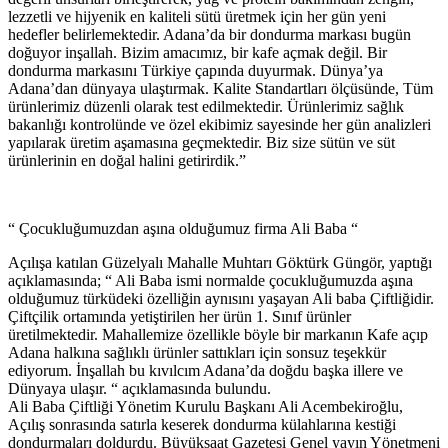
lezzetli ve hijyenik en kaliteli sütü üretmek için her gün yeni
hedefler belirlemektedir. Adana’da bir dondurma markası bugün
doğuyor inşallah. Bizim amacımız, bir kafe açmak değil. Bir
dondurma markasını Türkiye çapında duyurmak. Dünya’ya
Adana’dan dünyaya ulaştırmak. Kalite Standartları ölçüsünde, Tüm
ürünlerimiz düzenli olarak test edilmektedir. Ürünlerimiz sağlık
bakanlığı kontrolünde ve özel ekibimiz sayesinde her gün analizleri
yapılarak üretim aşamasına geçmektedir. Biz size sütün ve süt
ürünlerinin en doğal halini getirirdik.”
“ Çocukluğumuzdan aşına olduğumuz firma Ali Baba “
Açılışa katılan Güzelyalı Mahalle Muhtarı Göktürk Güngör, yaptığı
açıklamasında; “ Ali Baba ismi normalde çocukluğumuzda aşına
olduğumuz türküdeki özelliğin aynısını yaşayan Ali baba Çiftliğidir.
Çiftçilik ortamında yetiştirilen her ürün 1. Sınıf ürünler
üretilmektedir. Mahallemize özellikle böyle bir markanın Kafe açıp
Adana halkına sağlıklı ürünler sattıkları için sonsuz teşekkür
ediyorum. İnşallah bu kıvılcım Adana’da doğdu başka illere ve
Dünyaya ulaşır. “ açıklamasında bulundu.
Ali Baba Çiftliği Yönetim Kurulu Başkanı Ali Acembekiroğlu,
Açılış sonrasında satırla keserek dondurma külahlarına kestiği
dondurmaları doldurdu. Büyüksaat Gazetesi Genel yayın Yönetmeni