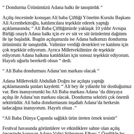
“ Dondurma Ürünümüzü Adana halkı ile tanıştırdık “
Açılış öncesinde konuşan Ali baba Çiftliği Yönetim Kurulu Başkanı
Ali Acembekiroğlu, katılımcılara teşekkür ederek yaptığı
açıklamasında; “ Ali Baba Çiftliğimizde yaklaşık 10 yıldır Avrupa
Birliği onaylı Adana halkı için ev ev süt ve süt ürünlerimi dağıtımı
ile işe başladık. Bugün açılışımızda ise Adana halkımızı dondurma
ürünümüz ile tanıştırdık. Valimize verdiği destekleri ve katılımı için
çok teşekkür ediyorum. Ayrıca Milletvekilimize de teşekkür
ediyorum Adana halkına katıldıkları için sonsuz teşekkür ediyorum.
Hayırlı uğurlu bereketli olsun “ dedi.
“ Ali Baba dondurması Adana’nın markası olacak “
Adana Milletvekili Abdullah Doğru ise açılışta yaptığı
açıklamasında şunları kaydetti: “ Ali bey ile yıllardır bir dostluğumuz
var. Ben inanıyorumki bu Ali Baba markası Adana ‘da dünyaya
açılışı ile Adana’nın markası olacak. Dondurma sektörü çok önemli
sektörüdür. Ali baba dondurmasını inşallah Adana’da herkesin
tadacağına inanıyorum. Hayırlı olsun .”
“Ali Baba Dünya Çapında sağlıklı ürün üreten örnek tesistir”
Festival havasında görüntülere ve etkinliklere sahne olan açılış
öncesinde konuşan Adana Valisi Süleyman Elban; “ Özellikle bu