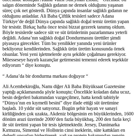
salgın döneminde Sağlıklı gıdanın ne demek olduğunu yaşanan
süreç çok net gösterdi. Dünya çapında insanlar sağlıklı gıdanın ne
olduğunu anladılar. Ali Baba Çiftlik tesisleri sadece Adana
Türkiye’de değil Dünya çapında sağlıklı doğal temiz üretim yapan
bir tesistir. Birkaç hafta önce tesisi bizzat gezerek tanımış oldum.
Böyle tesislerde sadece süt ve süt ürünlerinin pazarlanması yeterli
değildi. Adana’nın sağlıklı doğal Dondurmasını ürettiler şimdi
piyasaya girecekler. Tüm bu yenilikler yanında yeni ürünler
bekliyoruz kendilerinden. Sağlıklı ürün üretim konusunda örnek
olsunlar. Yeni yeni işletmelerde aynı şekilde çoğalması gerekiyor.
Müesseseye hayırlı kazançlar getirmesini temenni ederek teşekkür
ediyorum “ diye konuştu.
“ Adana’da bir dondurma markası doğuyor “
Ali Acembekiroğlu, Namı diğer Ali Baba Büyüksaat Gazetesine
yaptığı açıklamasında şöyle konuştu; Öncelikle koladan daha ucuz,
besin değerleri bakımından vazgeçilmez, hatta kendi tabiriyle
“Dünya’nın en kıymetli besini” diye ifade ettiği süt üretimine
başladı. 10 yıldır süt satıyoruz. Bugün şehir hayatı ve sanayi
kirliliğinden çok uzakta, Akdeniz bölgesinin en büyüklerinden, 1600
dönüm arazi üzerinde 2000’den fazla büyükbaş, 200 den fazla keçi
ile süt üretimi yapan bir tesis işletmektedir. Jersey, Danimarka
Kırmızısı, Simental ve Hollstein cinsi ineklerin, süte kattıkları en
değerli unsurları birleştirerek, yağ ve protein bakımından zengin,