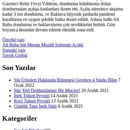
Gazeteci Bekir Fevzi Yıldırım, dondurma külahlarına dolan
dondurmaları açılışa katılanlara ikram etti. Açılış süresince akşama
kadar 3 ton dondurma, ve Baklava hijyenik şartlarda pandemi
kurallarına en uygun şekilde halka ikram edildi. Adana halkı Ali
Baba dondurma ve baklavalarını çok sevdiklerini belirtti. Gün
boyunca ikramlar devam ederek etkinlik sona erdi.
Önceki yazı
Ali Baba Süt Mersin Mezitli Şubemiz Açıldı
Sonraki yazı
Tavuk Göğsü
Son Yazılar
Süt Ürünleri Hakkında Bilinmesi Gereken 4 Yanlış Bilgi
7
Ocak 2022
Süt: Yeri Doldurulamaz Bir Mucize!
20 Aralık 2021
İnek Tulum Peyniri
14 Aralık 2021
Keçi Tulum Peyniri
13 Aralık 2021
Günlük Taze İnek Sütü
8 Aralık 2021
Kategoriler