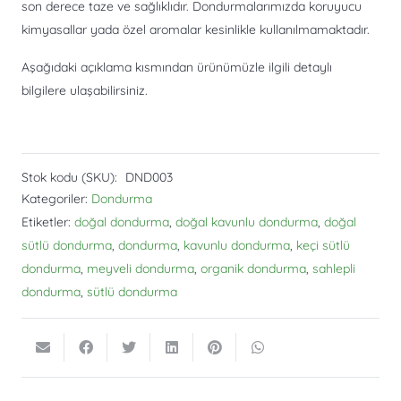
son derece taze ve sağlıklıdır. Dondurmalarımızda koruyucu
kimyasallar yada özel aromalar kesinlikle kullanılmamaktadır.
Aşağıdaki açıklama kısmından ürünümüzle ilgili detaylı
bilgilere ulaşabilirsiniz.
Stok kodu (SKU):
DND003
Kategoriler:
Dondurma
Etiketler:
doğal dondurma
,
doğal kavunlu dondurma
,
doğal
sütlü dondurma
,
dondurma
,
kavunlu dondurma
,
keçi sütlü
dondurma
,
meyveli dondurma
,
organik dondurma
,
sahlepli
dondurma
,
sütlü dondurma