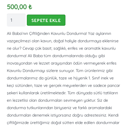
500,00
₺
Kavunlu
SEPETE EKLE
Dondurma
(1
Ali Baba’nın Çiftliğinden Kavunlu Dondurma! Yaz aylarının
kg)
vazgeçilmezi olan kavun, doğal haliyle dondurmaya eklenirse
adet
ne olur? Cevap çok basit; sağlıklı, enfes ve aromatik kavunlu
dondurma! Ali Baba tüm dondurmalarında olduğu gibi
inovasyondan ve lezzet arayışından ödün vermeyerek enfes
Kavunlu Dondurmayı sizlere sunuyor. Tüm ürünlerimiz gibi
dondurmalarımız da günlük, taze ve hijyenik 1. Sınıf inek ve
keçi sütünden, taze ve gerçek meyvelerden ve sadece pancar
şekeri kullanılarak üretilmektedir. Tüm dünyada sütlü tatlıların
en lezzetlisi olan dondurmaları sevmeyen yoktur. Siz de
dondurma tutkunlarından biriyseniz ve farklı aromalardaki
dondurmaları denemek istiyorsanız doğru adrestesiniz. Kendi
çiftliğimizde ürettiğimiz doğal sütten elde edilen dondurmalar