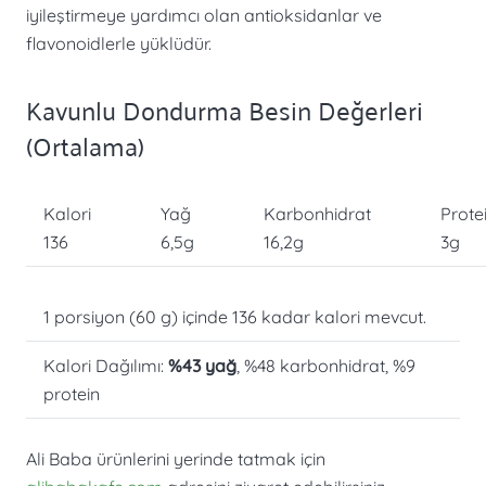
iyileştirmeye yardımcı olan antioksidanlar ve
flavonoidlerle yüklüdür.
Kavunlu Dondurma Besin Değerleri
(Ortalama)
Kalori
Yağ
Karbonhidrat
Prote
136
6,5g
16,2g
3g
1 porsiyon (60 g) içinde 136 kadar kalori mevcut.
Kalori Dağılımı:
%43 yağ
, %48 karbonhidrat, %9
protein
Ali Baba ürünlerini yerinde tatmak için