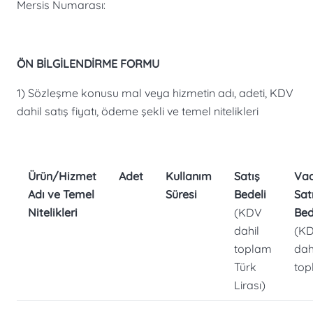
Mersis Numarası:
ÖN BİLGİLENDİRME FORMU
1) Sözleşme konusu mal veya hizmetin adı, adeti, KDV
dahil satış fiyatı, ödeme şekli ve temel nitelikleri
Ürün/Hizmet
Adet
Kullanım
Satış
Vad
Adı ve Temel
Süresi
Bedeli
Sat
Nitelikleri
(KDV
Bed
dahil
(K
toplam
dah
Türk
top
Lirası)