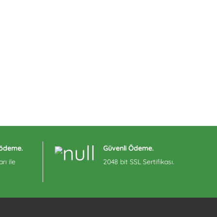
e ödeme.
Güvenli Ödeme.
rı ile
2048 bit SSL Sertifikası.