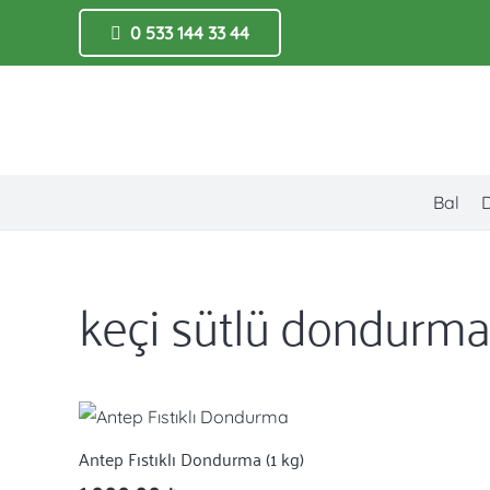
0 533 144 33 44
Bal
keçi sütlü dondurm
Antep Fıstıklı Dondurma (1 kg)