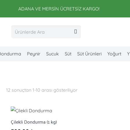
ADANA VE MERSİN ÜCRETSİZ KARGO!
Dondurma
Peynir
Sucuk
Süt
Süt Ürünleri
Yoğurt
Y
a
12 sonuçtan 1-10 arası gösteriliyor
Çilekli Dondurma (1 kg)