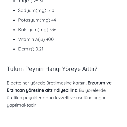
Yağ(g) 25.31
Sodyum(mg) 510
Potasyum(mg) 44
Kalsiyum(mg) 336
Vitamin A(iu) 400
Demir() 0.21
Tulum Peyniri Hangi Yöreye Aittir?
Elbette her yörede üretilmesine karşın,
Erzurum ve
Erzincan yöresine aittir diyebiliriz
. Bu yörelerde
üretilen peynirler daha lezzetli ve usulüne uygun
yapılmaktadır.