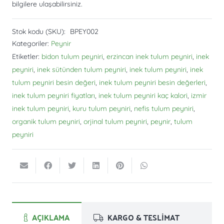
bilgilere ulaşabilirsiniz.
Stok kodu (SKU):
BPEY002
Kategoriler:
Peynir
Etiketler:
bidon tulum peyniri
,
erzincan inek tulum peyniri
,
inek
peyniri
,
inek sütünden tulum peyniri
,
inek tulum peyniri
,
inek
tulum peyniri besin değeri
,
inek tulum peyniri besin değerleri
,
inek tulum peyniri fiyatları
,
inek tulum peyniri kaç kalori
,
izmir
inek tulum peyniri
,
kuru tulum peyniri
,
nefis tulum peyniri
,
organik tulum peyniri
,
orjinal tulum peyniri
,
peynir
,
tulum
peyniri
AÇIKLAMA
KARGO & TESLİMAT