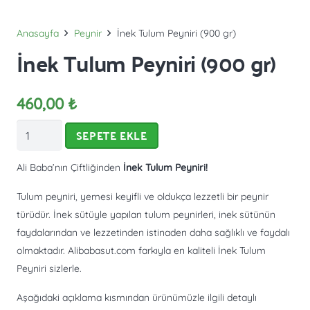
Anasayfa
Peynir
İnek Tulum Peyniri (900 gr)
İnek Tulum Peyniri (900 gr)
460,00
₺
İnek
SEPETE EKLE
Tulum
Peyniri
Ali Baba’nın Çiftliğinden
İnek Tulum Peyniri!
(900
Tulum peyniri, yemesi keyifli ve oldukça lezzetli bir peynir
gr)
türüdür. İnek sütüyle yapılan tulum peynirleri, inek sütünün
adet
faydalarından ve lezzetinden istinaden daha sağlıklı ve faydalı
olmaktadır. Alibabasut.com farkıyla en kaliteli İnek Tulum
Peyniri sizlerle.
Aşağıdaki açıklama kısmından ürünümüzle ilgili detaylı