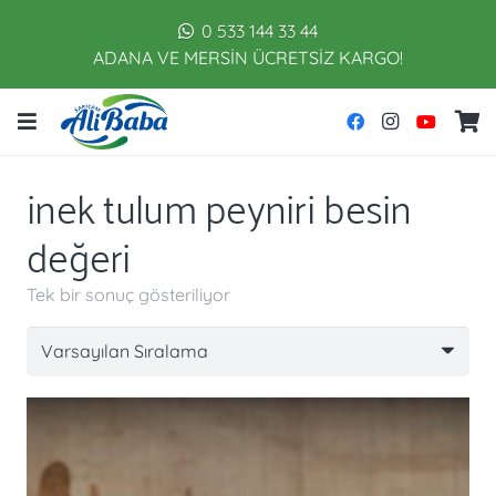
0 533 144 33 44
ADANA VE MERSİN ÜCRETSİZ KARGO!
inek tulum peyniri besin
değeri
Tek bir sonuç gösteriliyor