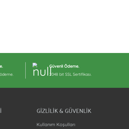
e.
Güvenli Ödeme.
e ödeme.
2048 bit SSL Sertifikası.
İ
GİZLİLİK & GÜVENLİK
Kullanım Koşulları