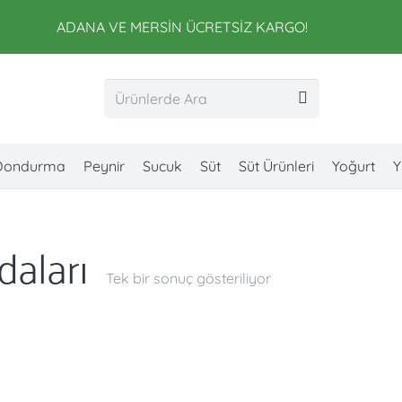
ADANA VE MERSİN ÜCRETSİZ KARGO!
Dondurma
Peynir
Sucuk
Süt
Süt Ürünleri
Yoğurt
Y
daları
Tek bir sonuç gösteriliyor