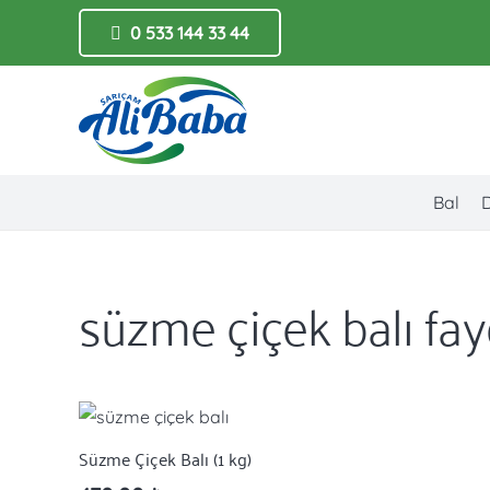
0 533 144 33 44
Bal
süzme çiçek balı fay
Süzme Çiçek Balı (1 kg)