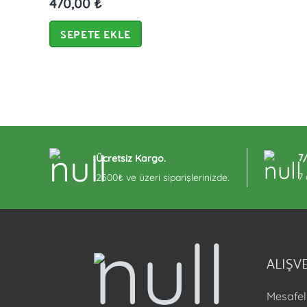
470,00
₺
SEPETE EKLE
7
Ücretsiz Kargo.
7
2500₺ ve üzeri siparişlerinizde.
ALIŞVE
Mesafel