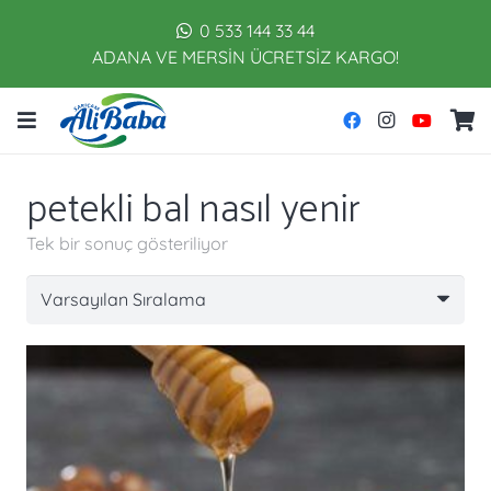
0 533 144 33 44
ADANA VE MERSİN ÜCRETSİZ KARGO!
petekli bal nasıl yenir
Tek bir sonuç gösteriliyor