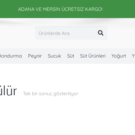
ADANA VE MERSİN ÜCRETSİZ KARGO!
Dondurma
Peynir
Sucuk
Süt
Süt Ürünleri
Yoğurt
Y
ülür
Tek bir sonuç gösteriliyor