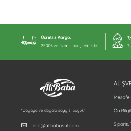
Ücretsiz Kargo.
7
2500₺ ve üzeri siparişlerinizde.
7
ALIŞVE
Mesafel
Ön Bilg
“Doğaya ve doğala saygısı büyük”
Sipariş,
info@alibabasut.com