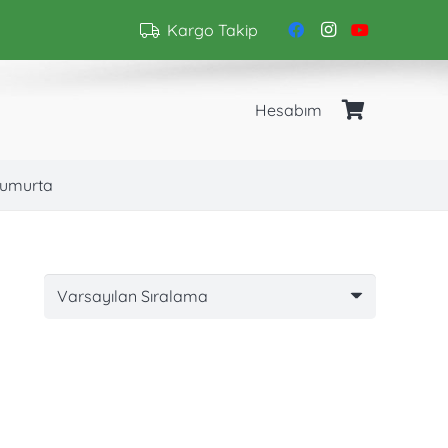
Kargo Takip
Hesabım
umurta