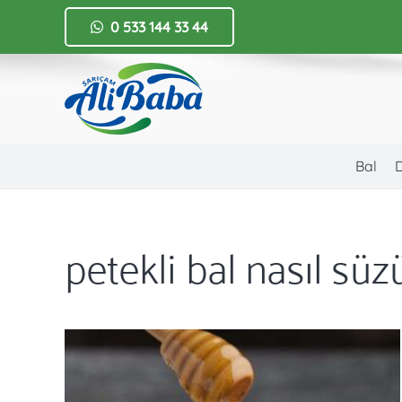
0 533 144 33 44
Bal
petekli bal nasıl süz