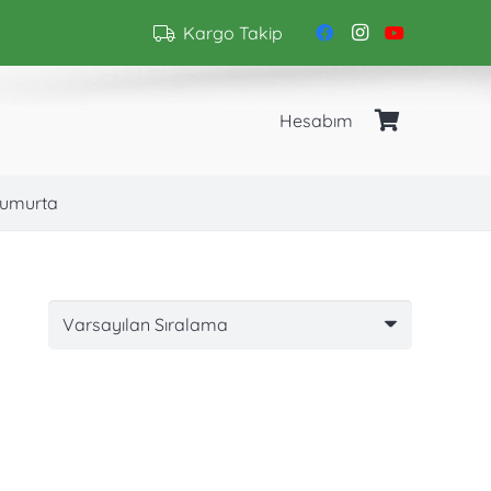
Kargo Takip
Hesabım
umurta