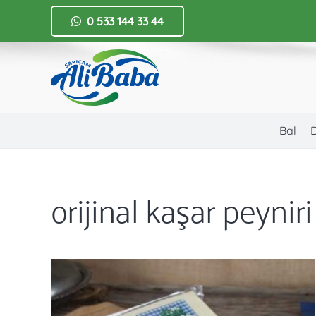
0 533 144 33 44
Bal
orijinal kaşar peyniri