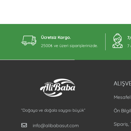
Ücretsiz Kargo.
7
2500₺ ve üzeri siparişlerinizde.
7
ALIŞVE
Mesafel
Ön Bilg
“Doğaya ve doğala saygısı büyük”
Sipariş,
info@alibabasut.com