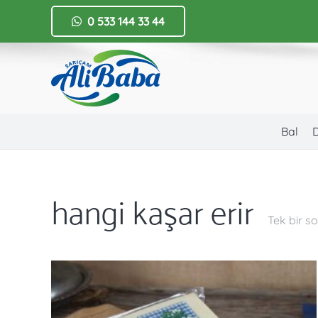
0 533 144 33 44
Bal
hangi kaşar erir
Tek bir s