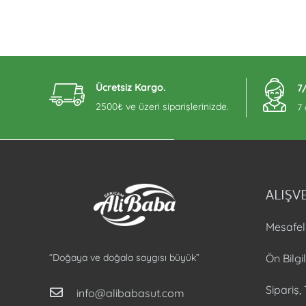
Ücretsiz Kargo.
7
2500₺ ve üzeri siparişlerinizde.
7
ALIŞVE
Mesafel
Ön Bilg
“Doğaya ve doğala saygısı büyük”
Sipariş,
info@alibabasut.com