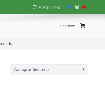
Kargo Takip
Hesabım
umurta