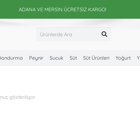
ADANA VE MERSİN ÜCRETSİZ KARGO!
Dondurma
Peynir
Sucuk
Süt
Süt Ürünleri
Yoğurt
Y
onuç gösteriliyor