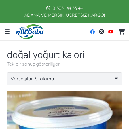
0 533 144 33 44
ADANA VE MERSİN ÜCRETSİZ KARGO!
doğal yoğurt kalori
Tek bir sonuç gösteriliyor